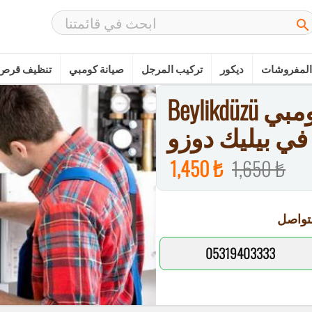

المفروشات
ديكور
تركيب المرجل
صيانة كومبي
تنظيف قرص 
Beylikdüzü صيانة غلايات كومبي
في بيليك دوزو
1,450 ₺
1,650 ₺
تواصل
05319403333