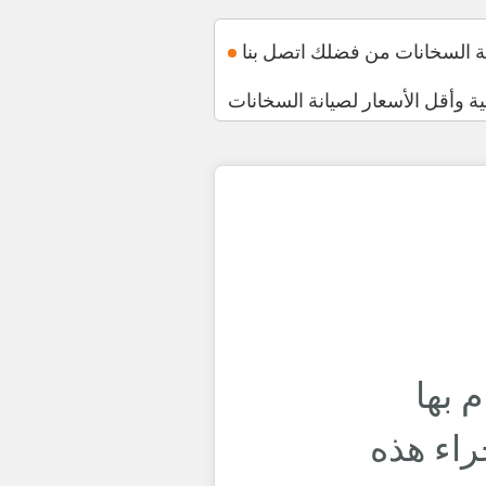
 بها
راء هذه