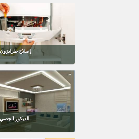
إصلاح طرابزون
Trabzon الديكور الجصي