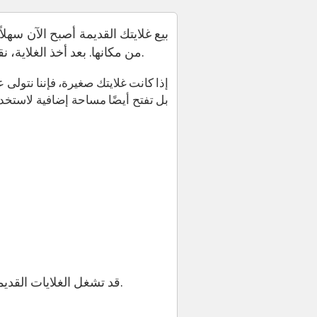
بيع غلايتك القديمة أصبح الآن سهلاً
من مكانها. بعد أخذ الغلاية، نقوم بتقطيعها وتفكيكها في الموقع. هذا يجعل إزالتها أسهل بكثير وفي نفس الوقت نحولها إلى خردة.
إذا كانت غلايتك صغيرة، فإننا نتولى 
بل تفتح أيضًا مساحة إضافية لاستخد
قد تشغل الغلايات القديمة مساحة غير ضرورية في منزلك أو مكان عملك. من خلال بيعها، يمكنك خلق مساحة أكثر كفاءة.