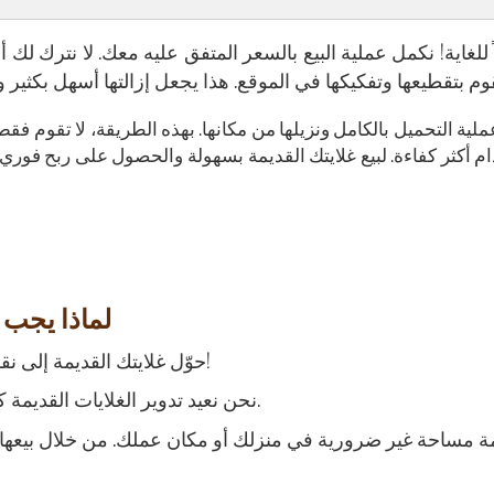
 للغاية! نكمل عملية البيع بالسعر المتفق عليه معك. لا نترك لك أي
عملية التحميل بالكامل ونزيلها من مكانها. بهذه الطريقة، لا تقوم فقط
ام أكثر كفاءة. لبيع غلايتك القديمة بسهولة والحصول على ربح فور
لماذا يجب 
حوّل غلايتك القديمة إلى نقود بسرعة، دون أن ترفع إصبعك!
نحن نعيد تدوير الغلايات القديمة كخردة، وبالتالي نساهم في البيئة.