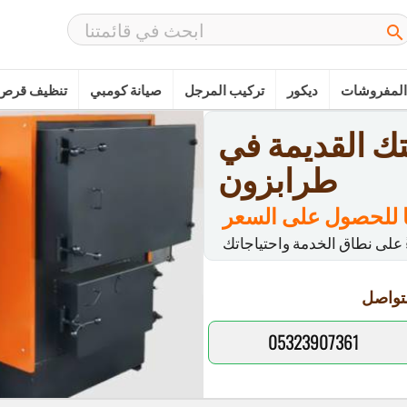

المفروشات
ديكور
تركيب المرجل
صيانة كومبي
تنظيف قرص 
ك القديمة في
طرابزون
 للحصول على السعر
تواصل
05323907361