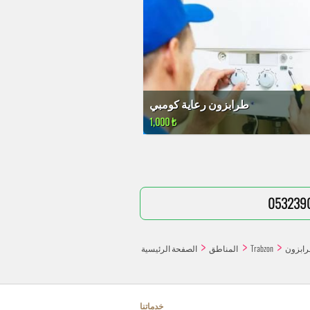
طرابزون رعاية كومبي
1,000 ₺
053239
رابزون
Trabzon
المناطق
الصفحة الرئيسية
خدماتنا