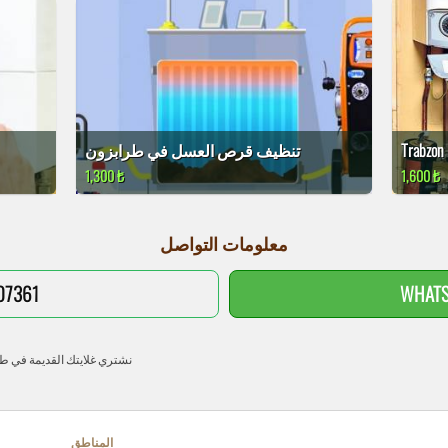
تنظيف قرص العسل في طرابزون
1,300 ₺
1,600 ₺
معلومات التواصل
07361
WHATS
نشتري غلايتك القديمة في ط
المناطق