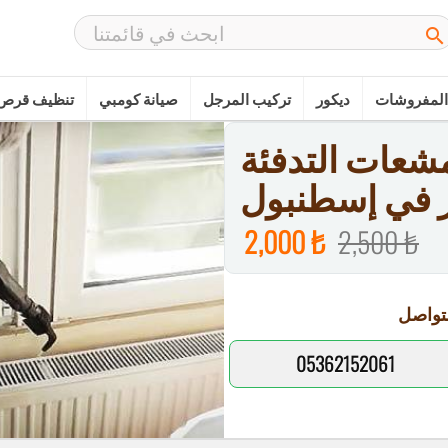

المفروشات
ديكور
تركيب المرجل
صيانة كومبي
تنظيف قرص 
شعات التدفئة
ر في إسطنبول
2,000 ₺
2,500 ₺
تواصل
05362152061