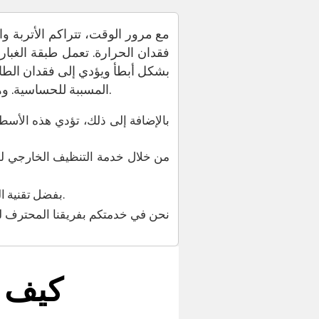
مع مرور الوقت، تتراكم الأتربة 
فقدان الحرارة. تعمل طبقة الغبا
بشكل أبطأ ويؤدي إلى فقدان الطاق
المسببة للحساسية. وهذا يساعد في تأخير اسوداد الستائر واتساخها، مما يحافظ على الهواء الداخلي أكثر انتعاشًا ونظافة.
بالإضافة إلى ذلك، تؤدي هذه الأسط
من خلال خدمة التنظيف الخارجي لمش
بفضل تقنية البخار عالي الحرارة، نقوم بإزالة حتى أكثر الأوساخ العنيدة بسهولة، مما يعيد مشعاتكم إلى أدائها الأصلي.
نحن في خدمتكم بفريقنا المحترف لض
كيف ي