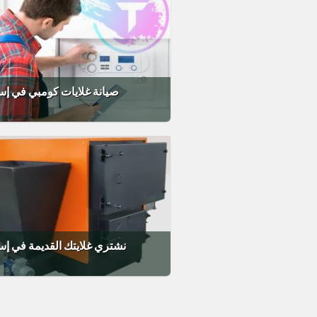
صيانة غلايات كومبي في إ
نشتري غلايتك القديمة في إ