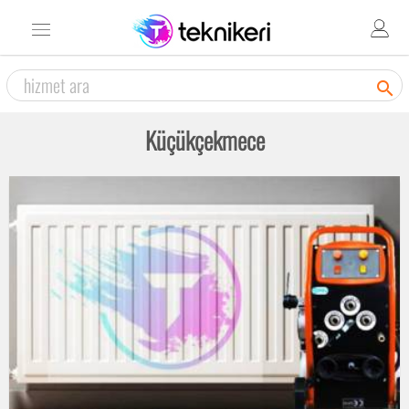

Küçükçekmece